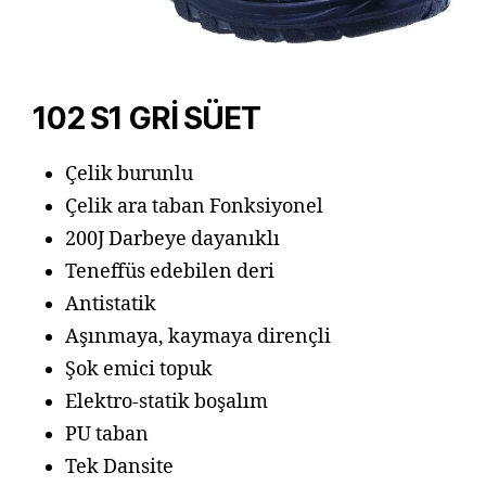
102 S1 GRİ SÜET
Çelik burunlu
Çelik ara taban Fonksiyonel
200J Darbeye dayanıklı
Teneffüs edebilen deri
Antistatik
Aşınmaya, kaymaya dirençli
Şok emici topuk
Elektro-statik boşalım
PU taban
Tek Dansite