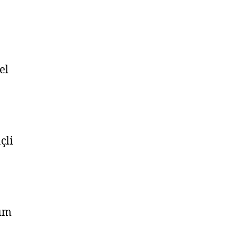
el
çli
nım