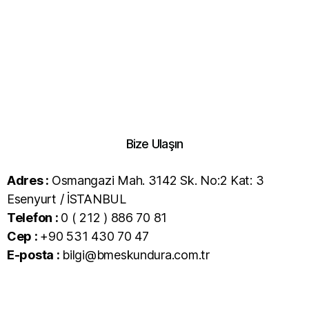
Bize Ulaşın
Adres :
Osmangazi Mah. 3142 Sk. No:2 Kat: 3
Esenyurt / İSTANBUL
Telefon :
0 ( 212 ) 886 70 81
Cep :
+90 531 430 70 47
E-posta :
bilgi@bmeskundura.com.tr