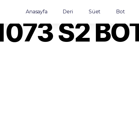
Anasayfa
Deri
Süet
Bot
1073 S2 BO