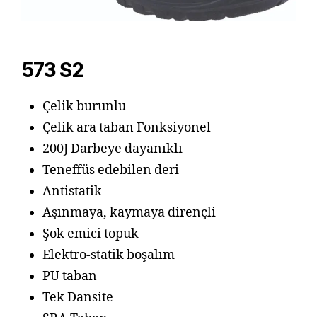
573 S2
Çelik burunlu
Çelik ara taban Fonksiyonel
200J Darbeye dayanıklı
Teneffüs edebilen deri
Antistatik
Aşınmaya, kaymaya dirençli
Şok emici topuk
Elektro-statik boşalım
PU taban
Tek Dansite