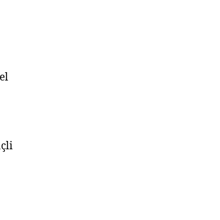
el
çli