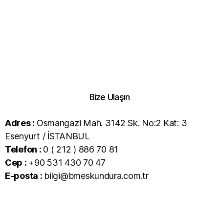
Bize Ulaşın
Adres :
Osmangazi Mah. 3142 Sk. No:2 Kat: 3
Esenyurt / İSTANBUL
Telefon :
0 ( 212 ) 886 70 81
Cep :
+90 531 430 70 47
E-posta :
bilgi@bmeskundura.com.tr