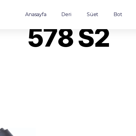
Anasayfa
Deri
Süet
Bot
578 S2